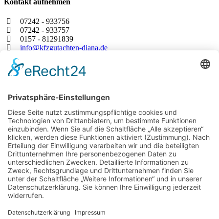
Kontakt aufnehmen
07242 - 933756
07242 - 933757
0157 - 81291839
info@kfzgutachten-diana.de
Leistungen
Kfz Gutachter Karlsruhe
Kfz Gutachter Pforzheim
Unfallgutachten Karlsruhe
Gebrauchtwagen-Check
Oldtimer Gutachten
KFZ-Gutachten Rastatt
Sachverständiger Ettlingen
Mehrsprachiger Gutachter
Kooperation Werkstätten
Ratgeber nach Unfall
Ablauf nach dem Unfall
Fiktive Abrechnung
Totalschaden