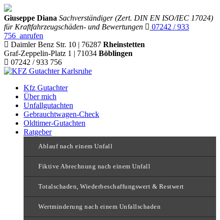
Giuseppe Diana
Sachverständiger (Zert. DIN EN ISO/IEC 17024)
für Kraftfahrzeugschäden- und Bewertungen
07242 / 933
756 anrufen
Daimler Benz Str. 10 | 76287
Rheinstetten
Graf-Zeppelin-Platz 1 | 71034
Böblingen
07242 / 933 756
Kfz Gutachter
Über mich
Unfallgutachten
Gebrauchtwagen-Check
Oldtimer-Gutachten
Ratgeber
Ablauf nach einem Unfall
Fiktive Abrechnung nach einem Unfall
Totalschaden, Wiederbeschaffungswert & Restwert
Wertminderung nach einem Unfallschaden