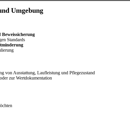
n und Umgebung
d
Beweissicherung
gen Standards
tminderung
ulierung
ng von Ausstattung, Laufleistung und Pflegezustand
oder zur Wertdokumentation
möchten