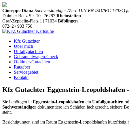
Giuseppe Diana
Sachverständiger (Zert. DIN EN ISO/IEC 17024) f
Daimler Benz Str. 10 | 76287
Rheinstetten
Graf-Zeppelin-Platz 1 | 71034
Böblingen
07242 / 933 756
Kfz Gutachter
Über mich
Unfallgutachten
Gebrauchtwagen-Check
Oldtimer-Gutachten
Ratgeber
Servicegebiet
Kontakt
Kfz Gutachter Eggenstein-Leopoldshafen 
Sie benötigen in
Eggenstein-Leopoldshafen
ein
Unfallgutachten
od
Sachverständiger
dokumentiere ich Schäden fachgerecht, sichere Bew
steht.
Besichtigungen sind im Raum Eggenstein-Leopoldshafen kurzfristig