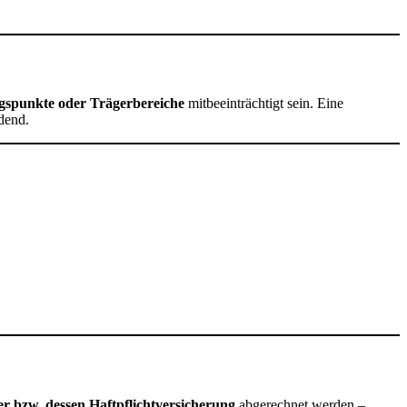
ngspunkte oder Trägerbereiche
mitbeeinträchtigt sein. Eine
idend.
r bzw. dessen Haftpflichtversicherung
abgerechnet werden –