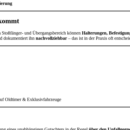
ierung
nkommt
 im Stoßfänger- und Übergangsbereich können
Halterungen, Befestigu
d dokumentiert ihn
nachvollziehbar
– das ist in der Praxis oft entsche
auf Oldtimer & Exklusivfahrzeuge
ung eines unabhängigen Gutachters in der Regel
über den Unfallgegne